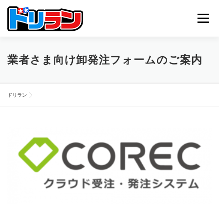
コ
ン
メニュー
テ
ン
ツ
へ
TOP
ABOUT US
NEWS
CONTACT
業者さま向け卸発注フォームのご案内
ス
キ
ッ
プ
ドリラン