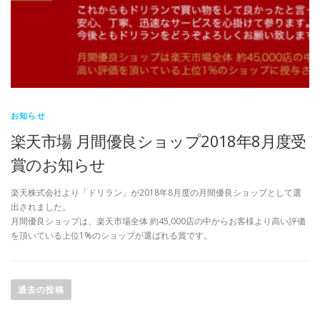
お知らせ
楽天市場 月間優良ショップ2018年8月度受
賞のお知らせ
楽天株式会社より「ドリラン」が2018年8月度の月間優良ショップとして選
出されました。
月間優良ショップは、楽天市場全体 約45,000店の中からお客様より高い評価
を頂いている上位1%のショップが選ばれる賞です。
投
稿
過去の投稿
ナ