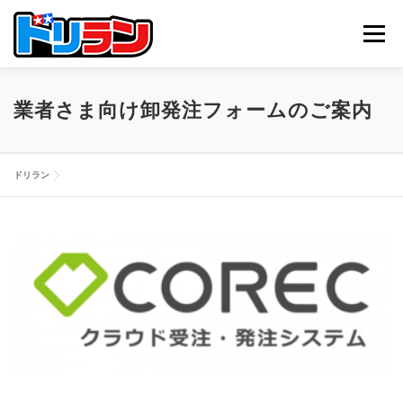
コ
ン
メニュー
テ
ン
ツ
へ
TOP
ABOUT US
NEWS
CONTACT
業者さま向け卸発注フォームのご案内
ス
キ
ッ
プ
ドリラン