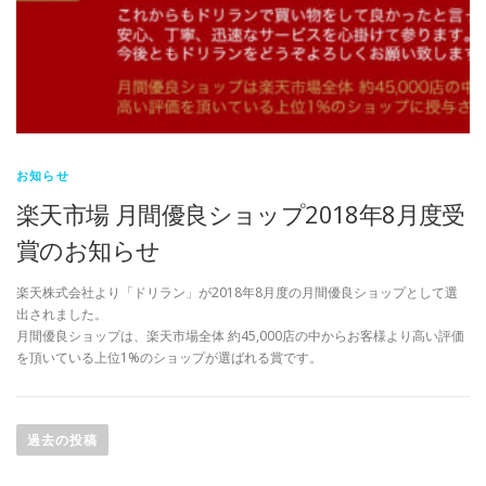
お知らせ
楽天市場 月間優良ショップ2018年8月度受
賞のお知らせ
楽天株式会社より「ドリラン」が2018年8月度の月間優良ショップとして選
出されました。
月間優良ショップは、楽天市場全体 約45,000店の中からお客様より高い評価
を頂いている上位1%のショップが選ばれる賞です。
投
稿
過去の投稿
ナ