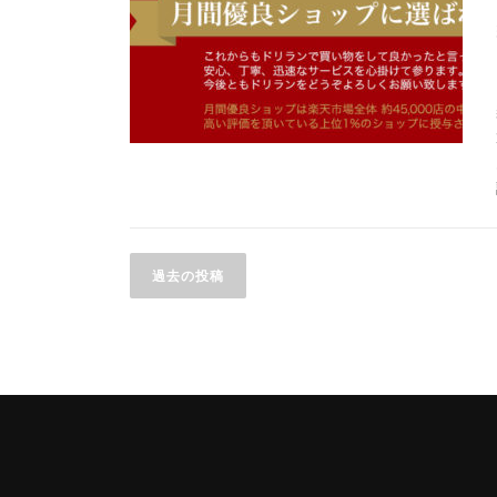
投
過去の投稿
稿
ナ
ビ
ゲ
ー