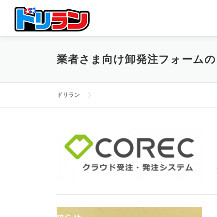
コ
ン
テ
ン
ツ
業者さま向け卸発注フォームの
へ
ス
キ
ッ
ドリラン
プ