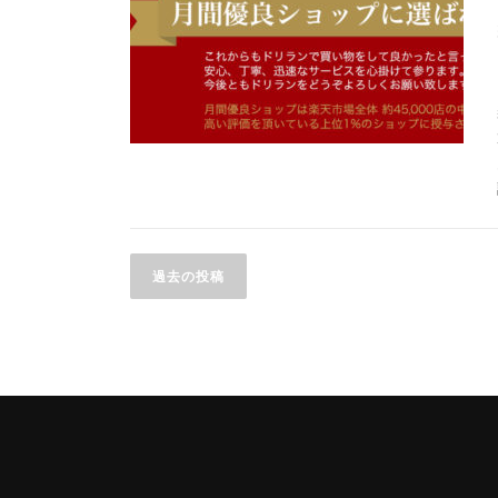
投
過去の投稿
稿
ナ
ビ
ゲ
ー