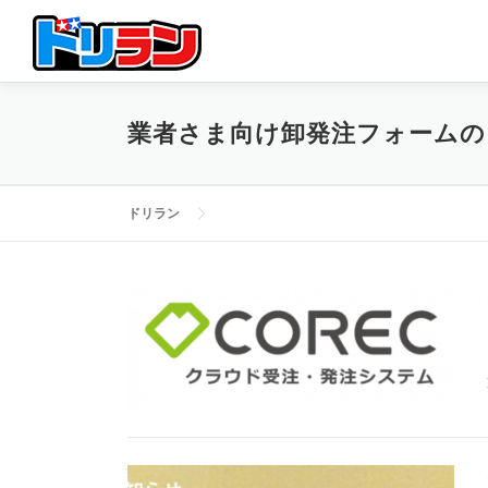
コ
ン
テ
ン
ツ
業者さま向け卸発注フォームの
へ
ス
キ
ッ
ドリラン
プ