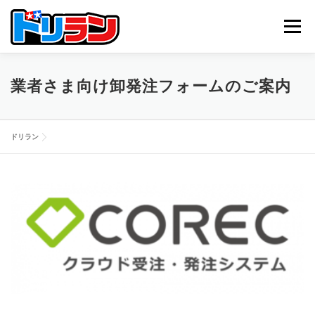
コ
ン
メニュー
テ
ン
ツ
へ
TOP
ABOUT US
NEWS
CONTACT
業者さま向け卸発注フォームのご案内
ス
キ
ッ
プ
ドリラン