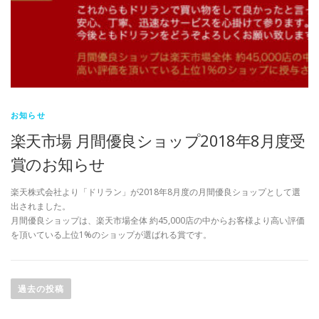
お知らせ
楽天市場 月間優良ショップ2018年8月度受
賞のお知らせ
楽天株式会社より「ドリラン」が2018年8月度の月間優良ショップとして選
出されました。
月間優良ショップは、楽天市場全体 約45,000店の中からお客様より高い評価
を頂いている上位1%のショップが選ばれる賞です。
投
稿
過去の投稿
ナ