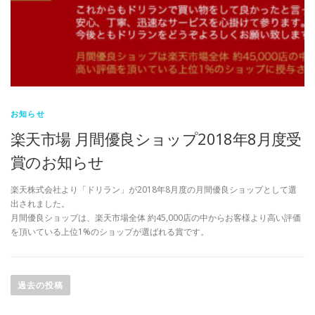
お知らせ
楽天市場 月間優良ショップ2018年8月度受
賞のお知らせ
楽天株式会社より「ドリラン」が2018年8月度の月間優良ショップとして選
出されました。
月間優良ショップは、楽天市場全体 約45,000店の中からお客様より高い評価
を頂いている上位1%のショップが選ばれる賞です。
投
稿
過去の投稿
ナ