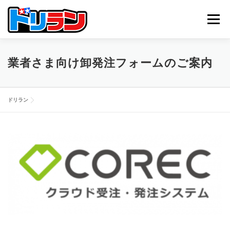
コ
ン
メニュー
テ
ン
ツ
へ
TOP
ABOUT US
NEWS
CONTACT
業者さま向け卸発注フォームのご案内
ス
キ
ッ
プ
ドリラン