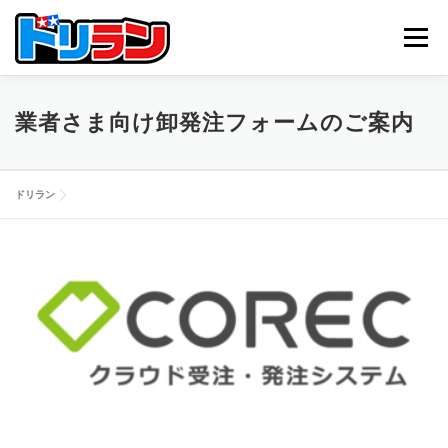
コ
ン
メニュー
テ
ン
ツ
へ
TOP
ABOUT US
NEWS
CONTACT
業者さま向け卸発注フォームのご案内
ス
キ
ッ
プ
ドリラン