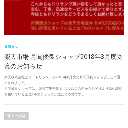
お知らせ
楽天市場 月間優良ショップ2018年8月度受
賞のお知らせ
楽天株式会社より「ドリラン」が2018年8月度の月間優良ショップとして選
出されました。
月間優良ショップは、楽天市場全体 約45,000店の中からお客様より高い評価
を頂いている上位1%のショップが選ばれる賞です。
投
稿
過去の投稿
ナ