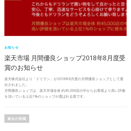
お知らせ
楽天市場 月間優良ショップ2018年8月度受
賞のお知らせ
楽天株式会社より「ドリラン」が2018年8月度の月間優良ショップとして選
出されました。
月間優良ショップは、楽天市場全体 約45,000店の中からお客様より高い評価
を頂いている上位1%のショップが選ばれる賞です。
投
稿
過去の投稿
ナ