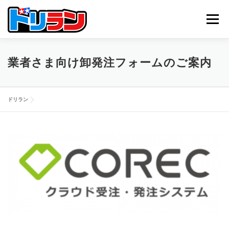
コ
ン
メニュー
テ
ン
ツ
へ
TOP
ABOUT US
NEWS
CONTACT
業者さま向け卸発注フォームのご案内
ス
キ
ッ
プ
ドリラン