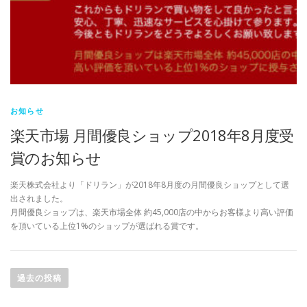
お知らせ
楽天市場 月間優良ショップ2018年8月度受
賞のお知らせ
楽天株式会社より「ドリラン」が2018年8月度の月間優良ショップとして選
出されました。
月間優良ショップは、楽天市場全体 約45,000店の中からお客様より高い評価
を頂いている上位1%のショップが選ばれる賞です。
投
稿
過去の投稿
ナ