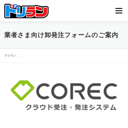
コ
ン
メニュー
テ
ン
ツ
へ
TOP
ABOUT US
NEWS
CONTACT
業者さま向け卸発注フォームのご案内
ス
キ
ッ
プ
ドリラン