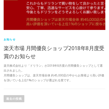
お知らせ
楽天市場 月間優良ショップ2018年8月度受
賞のお知らせ
楽天株式会社より「ドリラン」が2018年8月度の月間優良ショップとして選
出されました。
月間優良ショップは、楽天市場全体 約45,000店の中からお客様より高い評価
を頂いている上位1%のショップが選ばれる賞です。
投
稿
過去の投稿
ナ