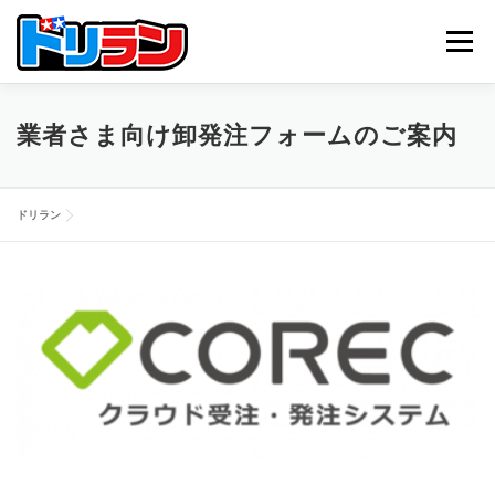
コ
ン
メニュー
テ
ン
ツ
へ
TOP
ABOUT US
NEWS
CONTACT
業者さま向け卸発注フォームのご案内
ス
キ
ッ
プ
ドリラン