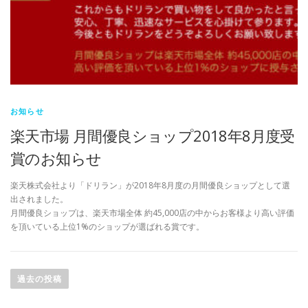
お知らせ
楽天市場 月間優良ショップ2018年8月度受
賞のお知らせ
楽天株式会社より「ドリラン」が2018年8月度の月間優良ショップとして選
出されました。
月間優良ショップは、楽天市場全体 約45,000店の中からお客様より高い評価
を頂いている上位1%のショップが選ばれる賞です。
投
稿
過去の投稿
ナ