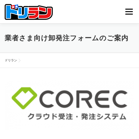
コ
ン
メニュー
テ
ン
ツ
へ
TOP
ABOUT US
NEWS
CONTACT
業者さま向け卸発注フォームのご案内
ス
キ
ッ
プ
ドリラン