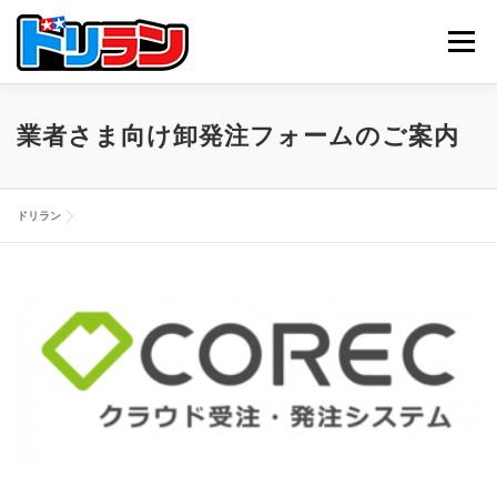
コ
ン
メニュー
テ
ン
ツ
へ
TOP
ABOUT US
NEWS
CONTACT
業者さま向け卸発注フォームのご案内
ス
キ
ッ
プ
ドリラン