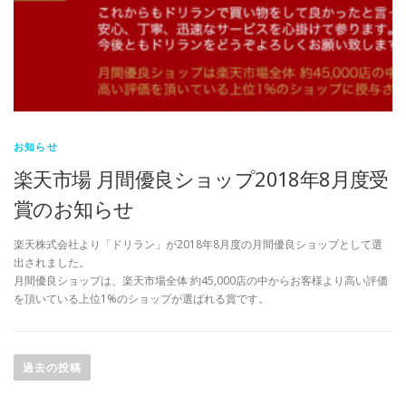
お知らせ
楽天市場 月間優良ショップ2018年8月度受
賞のお知らせ
楽天株式会社より「ドリラン」が2018年8月度の月間優良ショップとして選
出されました。
月間優良ショップは、楽天市場全体 約45,000店の中からお客様より高い評価
を頂いている上位1%のショップが選ばれる賞です。
投
稿
過去の投稿
ナ