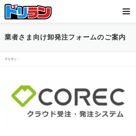
コ
ン
メニュー
テ
ン
ツ
へ
TOP
ABOUT US
NEWS
CONTACT
業者さま向け卸発注フォームのご案内
ス
キ
ッ
プ
ドリラン