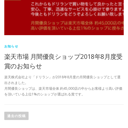
お知らせ
楽天市場 月間優良ショップ2018年8月度受
賞のお知らせ
楽天株式会社より「ドリラン」が2018年8月度の月間優良ショップとして選
出されました。
月間優良ショップは、楽天市場全体 約45,000店の中からお客様より高い評価
を頂いている上位1%のショップが選ばれる賞です。
投
稿
過去の投稿
ナ