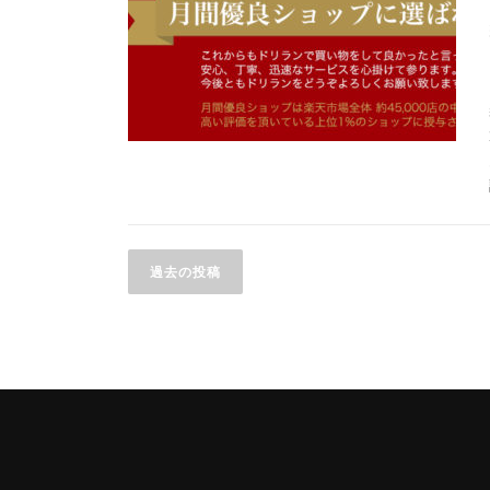
投
過去の投稿
稿
ナ
ビ
ゲ
ー