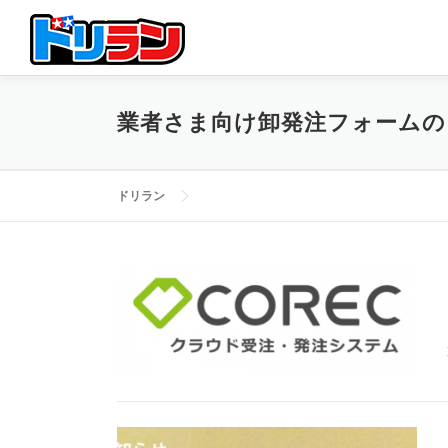
コ
ン
テ
ン
ツ
業者さま向け卸発注フォームの
へ
ス
キ
ッ
ドリラン
プ