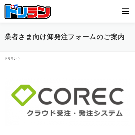
コ
ン
メニュー
テ
ン
ツ
へ
TOP
ABOUT US
NEWS
CONTACT
業者さま向け卸発注フォームのご案内
ス
キ
ッ
プ
ドリラン