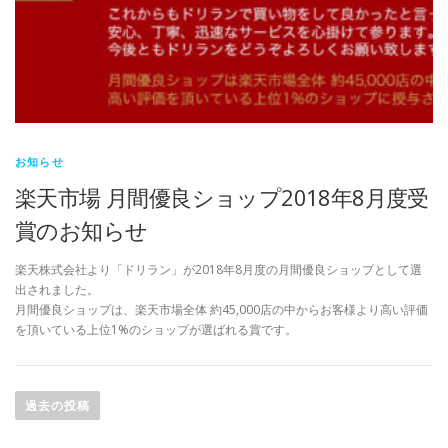
お知らせ
楽天市場 月間優良ショップ2018年8月度受
賞のお知らせ
楽天株式会社より「ドリラン」が2018年8月度の月間優良ショップとして選
出されました。
月間優良ショップは、楽天市場全体 約45,000店の中からお客様より高い評価
を頂いている上位1%のショップが選ばれる賞です。
投
稿
過去の投稿
ナ