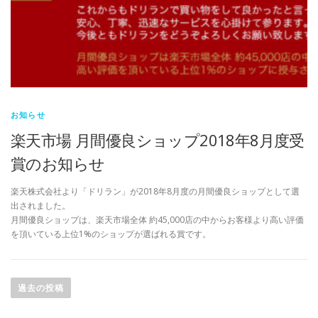
お知らせ
楽天市場 月間優良ショップ2018年8月度受
賞のお知らせ
楽天株式会社より「ドリラン」が2018年8月度の月間優良ショップとして選
出されました。
月間優良ショップは、楽天市場全体 約45,000店の中からお客様より高い評価
を頂いている上位1%のショップが選ばれる賞です。
投
稿
過去の投稿
ナ