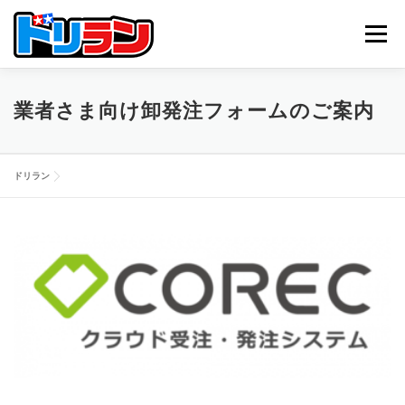
コ
ン
メニュー
テ
ン
ツ
へ
TOP
ABOUT US
NEWS
CONTACT
業者さま向け卸発注フォームのご案内
ス
キ
ッ
プ
ドリラン