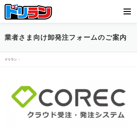
コ
ン
メニュー
テ
ン
ツ
へ
TOP
ABOUT US
NEWS
CONTACT
業者さま向け卸発注フォームのご案内
ス
キ
ッ
プ
ドリラン