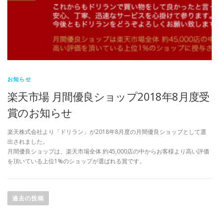
お知らせ
楽天市場 月間優良ショップ2018年8月度受
賞のお知らせ
楽天株式会社より「ドリラン」が2018年8月度の月間優良ショップとして選
出されました。
月間優良ショップは、楽天市場全体 約45,000店の中からお客様より高い評価
を頂いている上位1%のショップが選ばれる賞です。
投
稿
過去の投稿
ナ