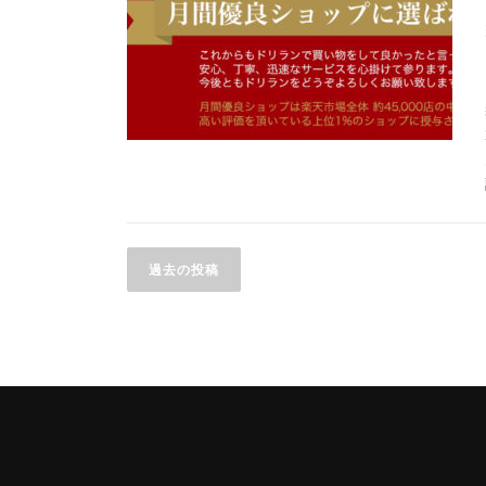
投
過去の投稿
稿
ナ
ビ
ゲ
ー