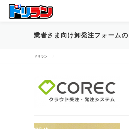
コ
ン
テ
ン
ツ
業者さま向け卸発注フォームの
へ
ス
キ
ッ
ドリラン
プ