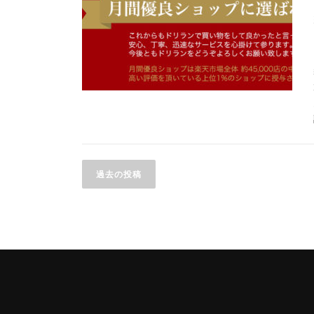
投
過去の投稿
稿
ナ
ビ
ゲ
ー