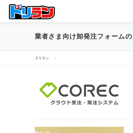
コ
ン
テ
ン
ツ
業者さま向け卸発注フォームの
へ
ス
キ
ッ
ドリラン
プ