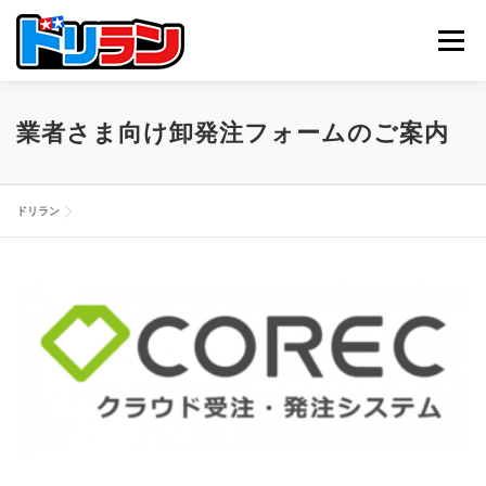
コ
ン
メニュー
テ
ン
ツ
へ
TOP
ABOUT US
NEWS
CONTACT
業者さま向け卸発注フォームのご案内
ス
キ
ッ
プ
ドリラン