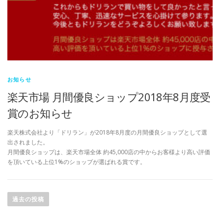
お知らせ
楽天市場 月間優良ショップ2018年8月度受
賞のお知らせ
楽天株式会社より「ドリラン」が2018年8月度の月間優良ショップとして選
出されました。
月間優良ショップは、楽天市場全体 約45,000店の中からお客様より高い評価
を頂いている上位1%のショップが選ばれる賞です。
投
稿
過去の投稿
ナ