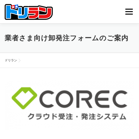
コ
ン
メニュー
テ
ン
ツ
へ
TOP
ABOUT US
NEWS
CONTACT
業者さま向け卸発注フォームのご案内
ス
キ
ッ
プ
ドリラン