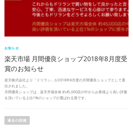
お知らせ
楽天市場 月間優良ショップ2018年8月度受
賞のお知らせ
楽天株式会社より「ドリラン」が2018年8月度の月間優良ショップとして選
出されました。
月間優良ショップは、楽天市場全体 約45,000店の中からお客様より高い評価
を頂いている上位1%のショップが選ばれる賞です。
投
稿
過去の投稿
ナ