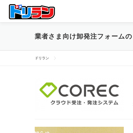
コ
ン
テ
ン
ツ
業者さま向け卸発注フォームの
へ
ス
キ
ッ
ドリラン
プ