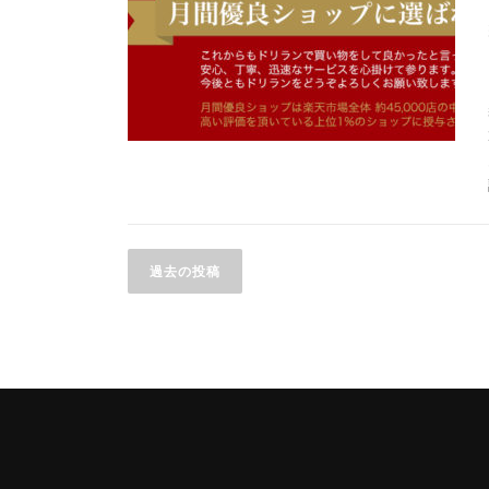
投
過去の投稿
稿
ナ
ビ
ゲ
ー