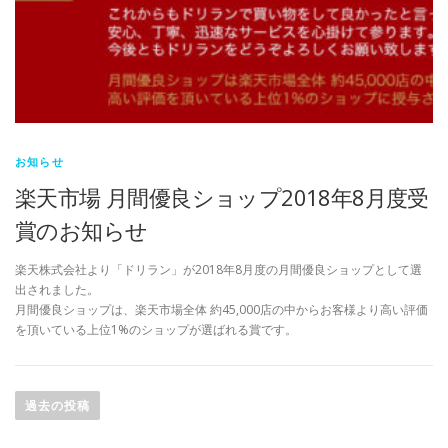
お知らせ
楽天市場 月間優良ショップ2018年8月度受
賞のお知らせ
楽天株式会社より「ドリラン」が2018年8月度の月間優良ショップとして選
出されました。
月間優良ショップは、楽天市場全体 約45,000店の中からお客様より高い評価
を頂いている上位1%のショップが選ばれる賞です。
投
稿
過去の投稿
ナ