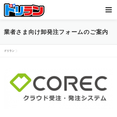
コ
ン
メニュー
テ
ン
ツ
へ
TOP
ABOUT US
NEWS
CONTACT
業者さま向け卸発注フォームのご案内
ス
キ
ッ
プ
ドリラン