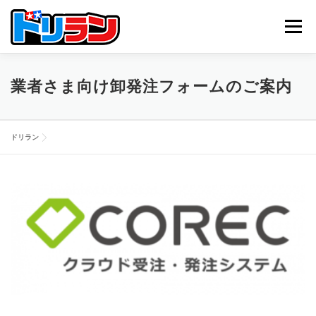
コ
ン
メニュー
テ
ン
ツ
へ
TOP
ABOUT US
NEWS
CONTACT
業者さま向け卸発注フォームのご案内
ス
キ
ッ
プ
ドリラン