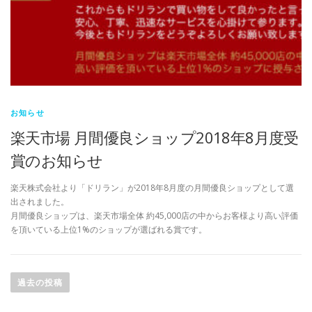
お知らせ
楽天市場 月間優良ショップ2018年8月度受
賞のお知らせ
楽天株式会社より「ドリラン」が2018年8月度の月間優良ショップとして選
出されました。
月間優良ショップは、楽天市場全体 約45,000店の中からお客様より高い評価
を頂いている上位1%のショップが選ばれる賞です。
投
稿
過去の投稿
ナ