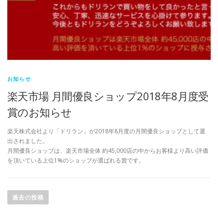
お知らせ
楽天市場 月間優良ショップ2018年8月度受
賞のお知らせ
楽天株式会社より「ドリラン」が2018年8月度の月間優良ショップとして選
出されました。
月間優良ショップは、楽天市場全体 約45,000店の中からお客様より高い評価
を頂いている上位1%のショップが選ばれる賞です。
投
稿
過去の投稿
ナ