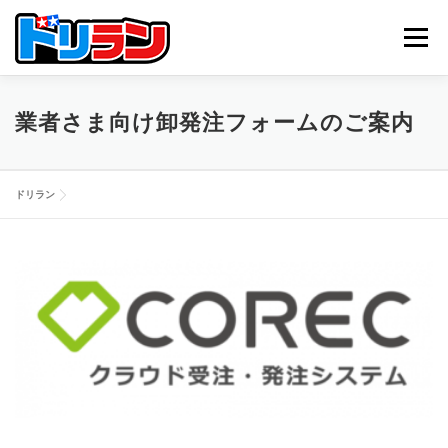
コ
ン
メニュー
テ
ン
ツ
へ
TOP
ABOUT US
NEWS
CONTACT
業者さま向け卸発注フォームのご案内
ス
キ
ッ
プ
ドリラン