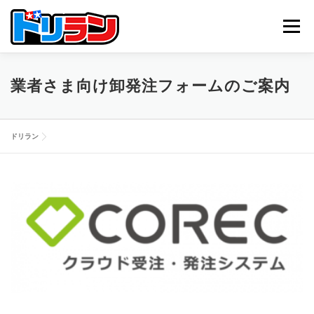
コ
ン
メニュー
テ
ン
ツ
へ
TOP
ABOUT US
NEWS
CONTACT
業者さま向け卸発注フォームのご案内
ス
キ
ッ
プ
ドリラン