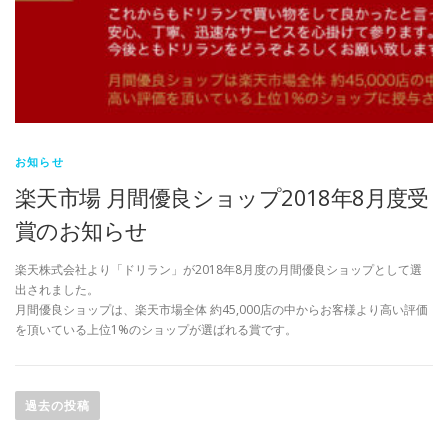
お知らせ
楽天市場 月間優良ショップ2018年8月度受
賞のお知らせ
楽天株式会社より「ドリラン」が2018年8月度の月間優良ショップとして選
出されました。
月間優良ショップは、楽天市場全体 約45,000店の中からお客様より高い評価
を頂いている上位1%のショップが選ばれる賞です。
投
稿
過去の投稿
ナ