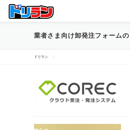
コ
ン
テ
ン
ツ
業者さま向け卸発注フォームの
へ
ス
キ
ッ
ドリラン
プ