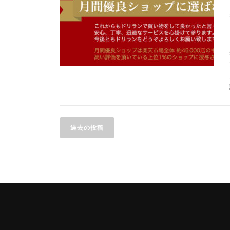
投
過去の投稿
稿
ナ
ビ
ゲ
ー