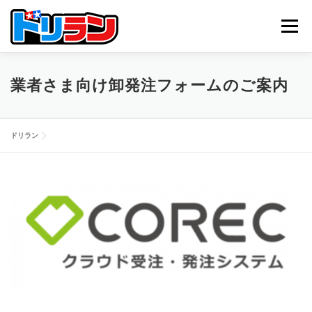
コ
ン
メニュー
テ
ン
ツ
へ
TOP
ABOUT US
NEWS
CONTACT
業者さま向け卸発注フォームのご案内
ス
キ
ッ
プ
ドリラン