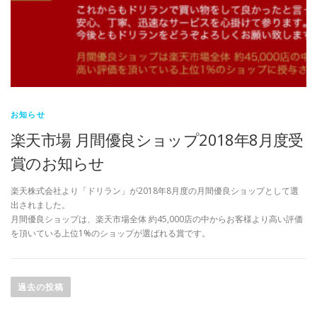
お知らせ
楽天市場 月間優良ショップ2018年8月度受
賞のお知らせ
楽天株式会社より「ドリラン」が2018年8月度の月間優良ショップとして選
出されました。
月間優良ショップは、楽天市場全体 約45,000店の中からお客様より高い評価
を頂いている上位1%のショップが選ばれる賞です。
投
稿
過去の投稿
ナ