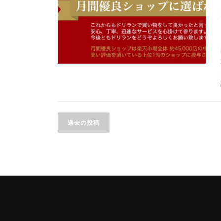
投
過去の投稿
稿
ナ
ビ
ゲ
ー