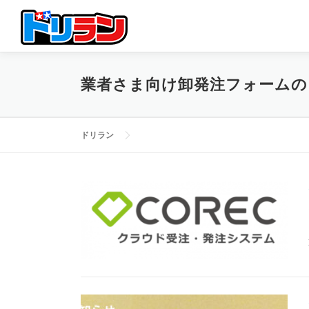
コ
ン
テ
ン
ツ
業者さま向け卸発注フォームの
へ
ス
キ
ッ
ドリラン
プ