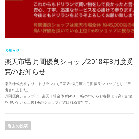
お知らせ
楽天市場 月間優良ショップ2018年8月度受
賞のお知らせ
楽天株式会社より「ドリラン」が2018年8月度の月間優良ショップとして選
出されました。
月間優良ショップは、楽天市場全体 約45,000店の中からお客様より高い評価
を頂いている上位1%のショップが選ばれる賞です。
投
稿
過去の投稿
ナ