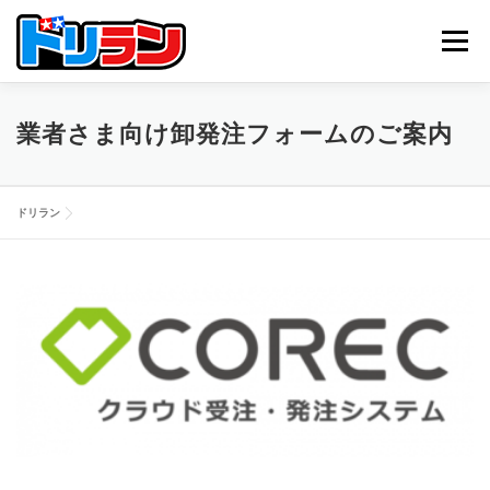
コ
ン
メニュー
テ
ン
ツ
へ
TOP
ABOUT US
NEWS
CONTACT
業者さま向け卸発注フォームのご案内
ス
キ
ッ
プ
ドリラン