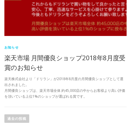
お知らせ
楽天市場 月間優良ショップ2018年8月度受
賞のお知らせ
楽天株式会社より「ドリラン」が2018年8月度の月間優良ショップとして選
出されました。
月間優良ショップは、楽天市場全体 約45,000店の中からお客様より高い評価
を頂いている上位1%のショップが選ばれる賞です。
投
稿
過去の投稿
ナ