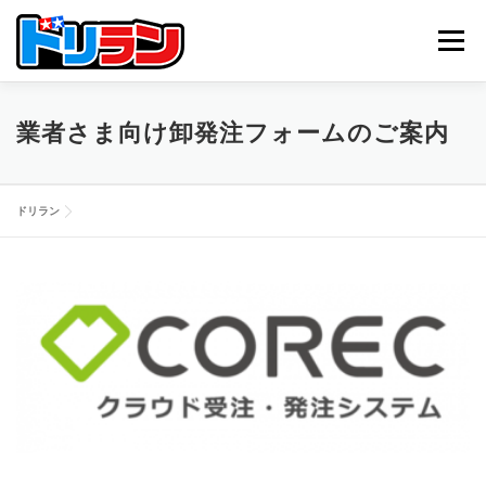
コ
ン
メニュー
テ
ン
ツ
へ
TOP
ABOUT US
NEWS
CONTACT
業者さま向け卸発注フォームのご案内
ス
キ
ッ
プ
ドリラン