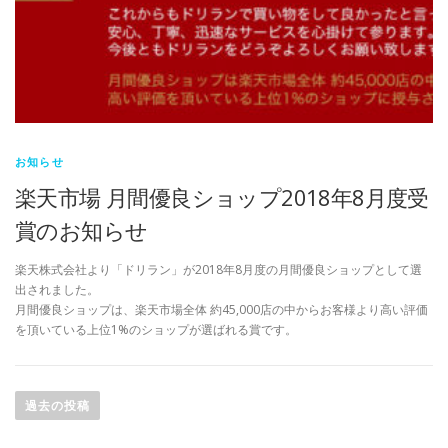
お知らせ
楽天市場 月間優良ショップ2018年8月度受
賞のお知らせ
楽天株式会社より「ドリラン」が2018年8月度の月間優良ショップとして選
出されました。
月間優良ショップは、楽天市場全体 約45,000店の中からお客様より高い評価
を頂いている上位1%のショップが選ばれる賞です。
投
稿
過去の投稿
ナ