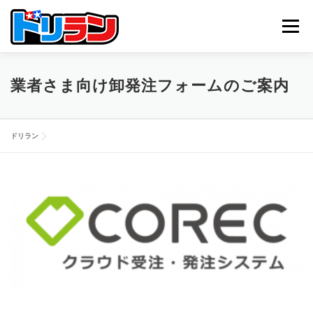
コ
ン
メニュー
テ
ン
ツ
へ
TOP
ABOUT US
NEWS
CONTACT
業者さま向け卸発注フォームのご案内
ス
キ
ッ
プ
ドリラン