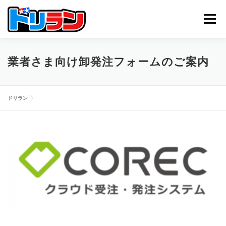
コ
ン
メニュー
テ
ン
ツ
へ
TOP
ABOUT US
NEWS
CONTACT
業者さま向け卸発注フォームのご案内
ス
キ
ッ
プ
ドリラン