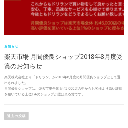
お知らせ
楽天市場 月間優良ショップ2018年8月度受
賞のお知らせ
楽天株式会社より「ドリラン」が2018年8月度の月間優良ショップとして選
出されました。
月間優良ショップは、楽天市場全体 約45,000店の中からお客様より高い評価
を頂いている上位1%のショップが選ばれる賞です。
投
稿
過去の投稿
ナ