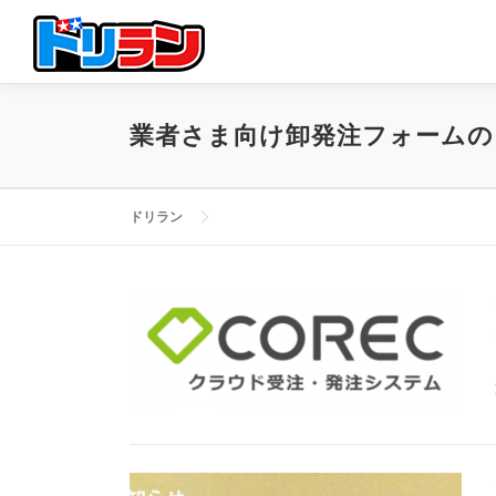
コ
ン
テ
ン
ツ
業者さま向け卸発注フォームの
へ
ス
キ
ッ
ドリラン
プ