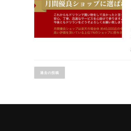
投
過去の投稿
稿
ナ
ビ
ゲ
ー