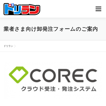
コ
ン
メニュー
テ
ン
ツ
へ
TOP
ABOUT US
NEWS
CONTACT
業者さま向け卸発注フォームのご案内
ス
キ
ッ
プ
ドリラン