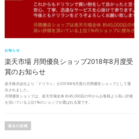
お知らせ
楽天市場 月間優良ショップ2018年8月度受
賞のお知らせ
楽天株式会社より「ドリラン」が2018年8月度の月間優良ショップとして選
出されました。
月間優良ショップは、楽天市場全体 約45,000店の中からお客様より高い評価
を頂いている上位1%のショップが選ばれる賞です。
投
稿
過去の投稿
ナ