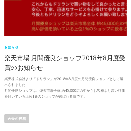
お知らせ
楽天市場 月間優良ショップ2018年8月度受
賞のお知らせ
楽天株式会社より「ドリラン」が2018年8月度の月間優良ショップとして選
出されました。
月間優良ショップは、楽天市場全体 約45,000店の中からお客様より高い評価
を頂いている上位1%のショップが選ばれる賞です。
投
稿
過去の投稿
ナ