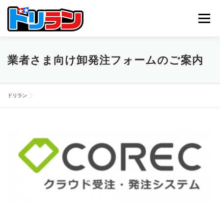
コ
ン
メニュー
テ
ン
ツ
へ
TOP
ABOUT US
NEWS
CONTACT
業者さま向け卸発注フォームのご案内
ス
キ
ッ
プ
ドリラン