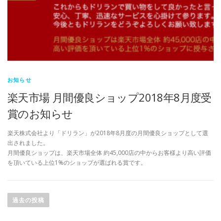
お知らせ
楽天市場 月間優良ショップ2018年8月度受
賞のお知らせ
楽天株式会社より「ドリラン」が2018年8月度の月間優良ショップとして選
出されました。
月間優良ショップは、楽天市場全体 約45,000店の中からお客様より高い評価
を頂いている上位1%のショップが選ばれる賞です。
投
稿
過去の投稿
ナ