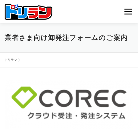
コ
ン
メニュー
テ
ン
ツ
へ
TOP
ABOUT US
NEWS
CONTACT
業者さま向け卸発注フォームのご案内
ス
キ
ッ
プ
ドリラン