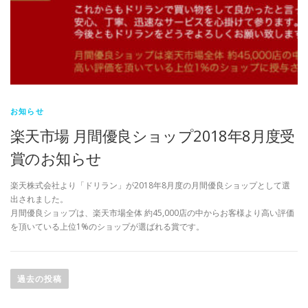
お知らせ
楽天市場 月間優良ショップ2018年8月度受
賞のお知らせ
楽天株式会社より「ドリラン」が2018年8月度の月間優良ショップとして選
出されました。
月間優良ショップは、楽天市場全体 約45,000店の中からお客様より高い評価
を頂いている上位1%のショップが選ばれる賞です。
投
稿
過去の投稿
ナ