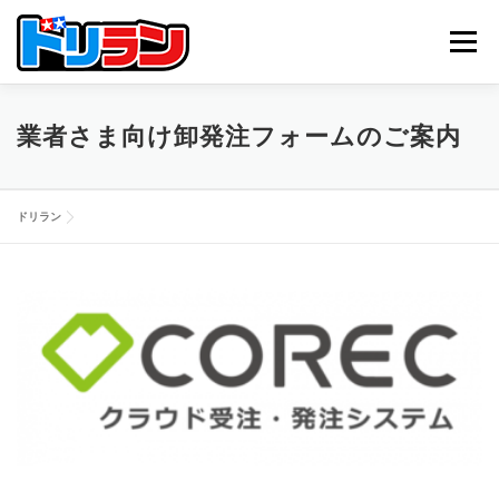
コ
ン
メニュー
テ
ン
ツ
へ
TOP
ABOUT US
NEWS
CONTACT
業者さま向け卸発注フォームのご案内
ス
キ
ッ
プ
ドリラン