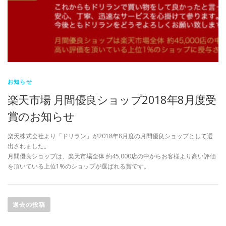
お知らせ
楽天市場 月間優良ショップ2018年8月度受
賞のお知らせ
楽天株式会社より「ドリラン」が2018年8月度の月間優良ショップとして選
出されました。
月間優良ショップは、楽天市場全体 約45,000店の中からお客様より高い評価
を頂いている上位1%のショップが選ばれる賞です。
投
稿
過去の投稿
ナ