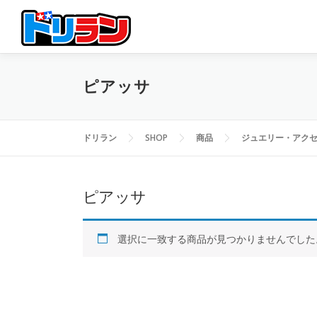
コ
ン
テ
ン
ツ
ピアッサ
へ
ス
キ
ッ
ドリラン
SHOP
商品
ジュエリー・アク
プ
ピアッサ
選択に一致する商品が見つかりませんでした